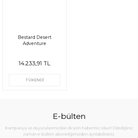
Bestard Desert
Adventure
14.233,91 TL
TÜKENDİ
E-bülten
Kampanya ve duyurularımızdan ilk sizin haberiniz olsun! Dilediğiniz
zaman e-bülten aboneliğimizden ayrılabilirsiniz.