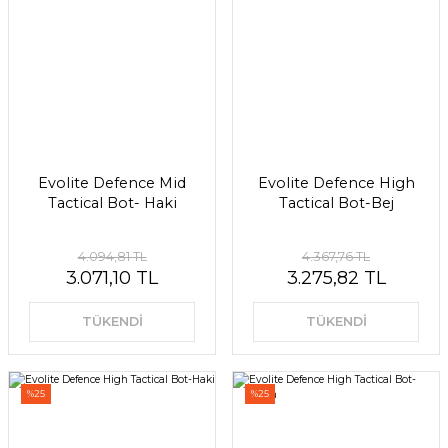
Evolite Defence Mid
Evolite Defence High
Tactical Bot- Haki
Tactical Bot-Bej
4.094,81 TL
4.367,76 TL
3.071,10 TL
3.275,82 TL
TÜKENDİ
TÜKENDİ
%25
%25