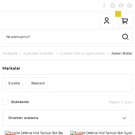
Anasayfa
Ayakkabı ve Botlar
Outdoor Bot ve Ayakkabıları
Askeri Botlar
Markalar
Evolite
Bestard
Stoktakiler
Toplam 7 ürün