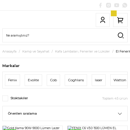
Anasayfa
Kamp ve Seyahat
Kafa Lambaları, Fenerler ve Lüksler
El Fenerl
Markalar
Fenix
Evolite
Cob
Coghlans
laser
Watton
Stoktakiler
Toplam 45 ürün