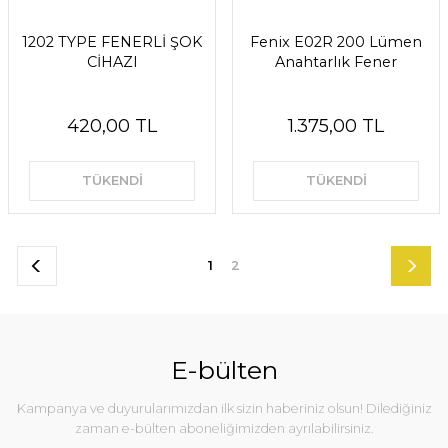
1202 TYPE FENERLİ ŞOK
Fenix E02R 200 Lümen
CİHAZI
Anahtarlık Fener
420,00 TL
1.375,00 TL
TÜKENDİ
TÜKENDİ
1
2
E-bülten
Kampanya ve duyurularımızdan ilk sizin haberiniz olsun! Dilediğiniz
zaman e-bülten aboneliğimizden ayrılabilirsiniz.