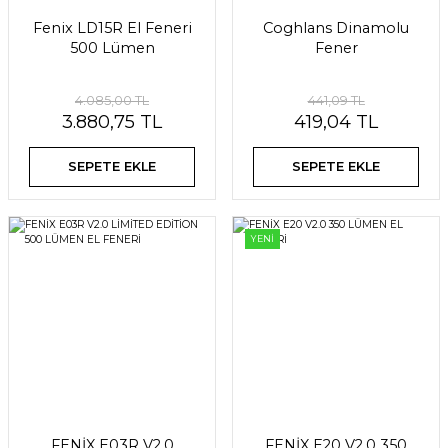
Fenix LD15R El Feneri
Coghlans Dinamolu
500 Lümen
Fener
4.085,00 TL
441,09 TL
3.880,75 TL
419,04 TL
SEPETE EKLE
SEPETE EKLE
YENİ
FENİX E03R V2.0
FENİX E20 V2.0 350