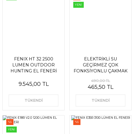
YENİ
FENIX HT 32 2500
ELEKTRİKLİ SU
LUMEN OUTDOOR
GEÇİRMEZ ÇOK
HUNTING EL FENERİ
FONKSİYONLU ÇAKMAK
490,00 TL
9.545,00 TL
465,50 TL
TÜKENDİ
TÜKENDİ
%5
%5
YENİ