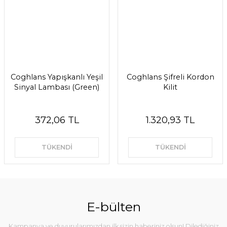
Coghlans Yapışkanlı Yeşil
Coghlans Şifreli Kordon
Sinyal Lambası (Green)
Kilit
372,06 TL
1.320,93 TL
TÜKENDİ
TÜKENDİ
E-bülten
Kampanya ve duyurularımızdan ilk sizin haberiniz olsun! Dilediğiniz