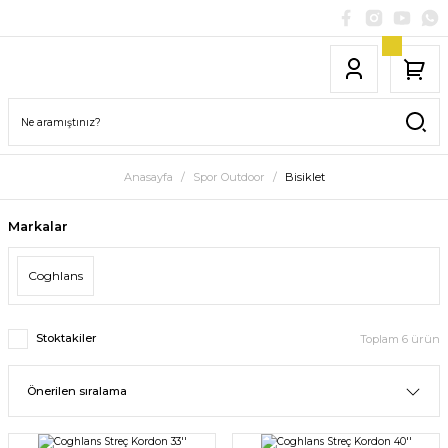
Anasayfa
Spor Outdoor
Bisiklet
Markalar
Coghlans
Stoktakiler
Toplam 6 ürün