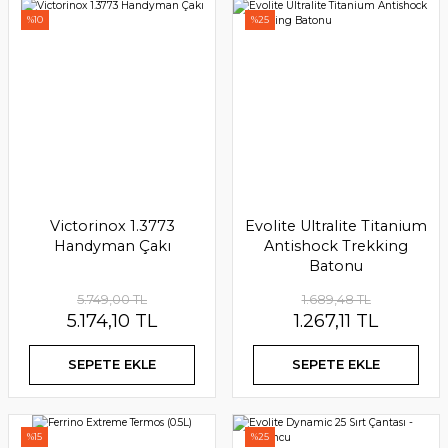
%10
%25
Victorinox 1.3773
Evolite Ultralite Titanium
Handyman Çakı
Antishock Trekking
Batonu
5.749,00 TL
1.689,48 TL
5.174,10 TL
1.267,11 TL
SEPETE EKLE
SEPETE EKLE
The Heat Company Handwarmer- El Isıtıcısı 8' li ( 8 Çift )
%15
%25