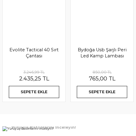
Evolite Tactical 40 Sırt
Bydoğa Usb Şarjlı Peri
Çantası
Led Kamp Lambası
The Heat Company Handwarmer- El Isıtıcısı 4' lü ( 4 Çift )
3.246,99 TL
850,00 TL
2.435,25 TL
765,00 TL
480,00 TL
SEPETE EKLE
SEPETE EKLE
SEPETE EKLE
YENİ
%5
%15
%15
%15
YENİ
YENİ
Yürüyüş Batonlarını İnceleyin!