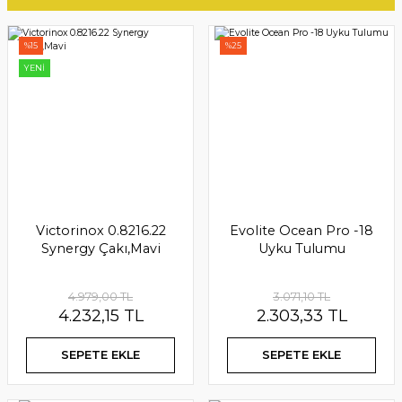
Doğada Buluşalım
%15
%25
Doğa Yürüyüşü Üzerine Herşey
YENİ
Yürüyüş Ekipmanlarını İnceleyin
Güzel Bir Güne Uyanmanın Keyfi
Sessizlik
Victorinox 0.8006.22 Onefold Çakı,Mavi
Victorinox 0.8216.22
Evolite Ocean Pro -18
Uyku Tulumlarını İnceleyin
Synergy Çakı,Mavi
Uyku Tulumu
3.599,00 TL
3.059,15 TL
4.979,00 TL
3.071,10 TL
4.232,15 TL
2.303,33 TL
SEPETE EKLE
SEPETE EKLE
SEPETE EKLE