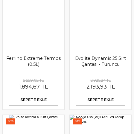
960,00 TL
SEPETE EKLE
Ferrino Extreme Termos
Evolite Dynamic 25 Sırt
(0.5L)
Çantası - Turuncu
2.229,02 TL
2.925,24 TL
1.894,67 TL
2.193,93 TL
SEPETE EKLE
SEPETE EKLE
%25
%10