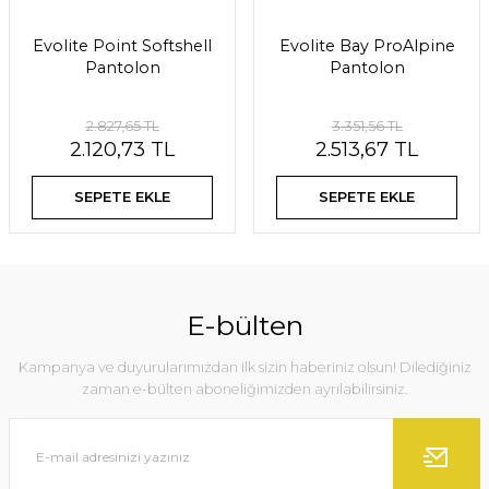
 Fenerler ve Lüksler
Şapka ve Bereler
Luxler ve Işıldaklar
Kazma ve Kramponlar
Evolite Point Softshell
Evolite Bay ProAlpine
Pantolon
Pantolon
Tozluklar
Toz Torbaları ve Magnezyum Tozları
2.827,65 TL
3.351,56 TL
Yağmurluk ve Pançolar
2.120,73 TL
2.513,67 TL
SEPETE EKLE
SEPETE EKLE
E-bülten
Tabletler
Kampanya ve duyurularımızdan ilk sizin haberiniz olsun! Dilediğiniz
zaman e-bülten aboneliğimizden ayrılabilirsiniz.