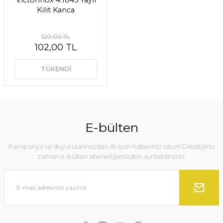
Victorinox 4.1845 Yaylı
Kilit Kanca
120,00 TL
102,00 TL
TÜKENDİ
E-bülten
Kampanya ve duyurularımızdan ilk sizin haberiniz olsun! Dilediğiniz
zaman e-bülten aboneliğimizden ayrılabilirsiniz.