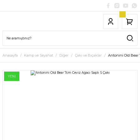
Anasayfa
Kamp ve Seyahat
Diğer
Çakı ve Bıçaklar
Antonini Old Bear 
YENİ