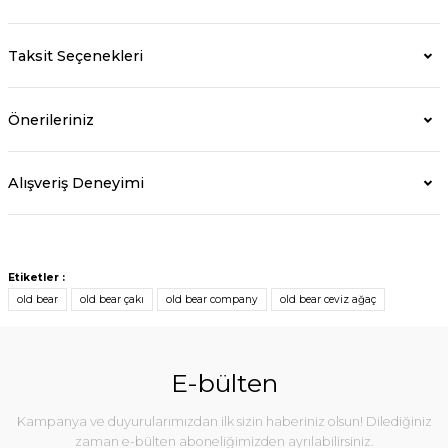
Taksit Seçenekleri
Önerileriniz
Alışveriş Deneyimi
Etiketler :
old bear
old bear çakı
old bear company
old bear ceviz ağaç
E-bülten
Kampanya ve duyurularımızdan ilk sizin haberiniz olsun! Dilediğiniz
zaman e-bülten aboneliğimizden ayrılabilirsiniz.