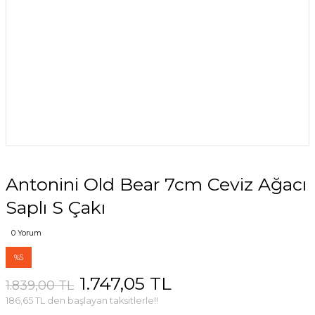
Antonini Old Bear 7cm Ceviz Ağacı
Saplı S Çakı
0 Yorum
%5
1.747,05 TL
1.839,00 TL
186,65 TL den başlayan taksitlerle!!