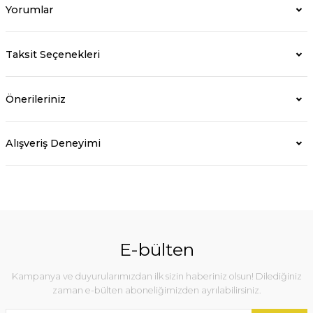
Yorumlar
Taksit Seçenekleri
Önerileriniz
Alışveriş Deneyimi
E-bülten
Kampanya ve duyurularımızdan ilk sizin haberiniz olsun! Dilediğiniz
zaman e-bülten aboneliğimizden ayrılabilirsiniz.