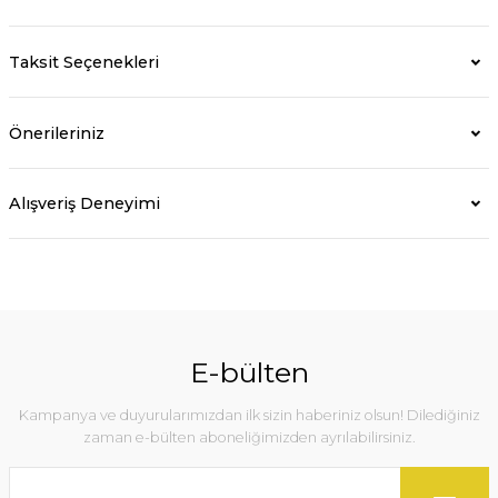
Taksit Seçenekleri
Önerileriniz
Alışveriş Deneyimi
E-bülten
Kampanya ve duyurularımızdan ilk sizin haberiniz olsun! Dilediğiniz
zaman e-bülten aboneliğimizden ayrılabilirsiniz.