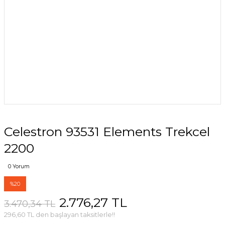
Celestron 93531 Elements Trekcel
2200
0 Yorum
%20
2.776,27 TL
3.470,34 TL
296,60 TL den başlayan taksitlerle!!