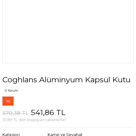
Coghlans Alüminyum Kapsül Kutu
0 Yorum
%5
541,86 TL
570,38 TL
57,89 TL den başlayan taksitlerle!!
Kategori
Kamp ve Seyahat