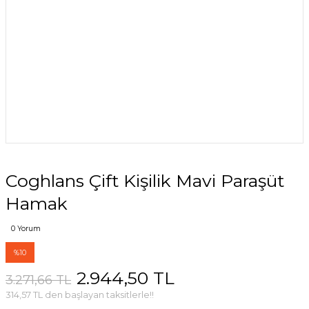
Coghlans Çift Kişilik Mavi Paraşüt
Hamak
0 Yorum
%10
2.944,50 TL
3.271,66 TL
314,57 TL den başlayan taksitlerle!!