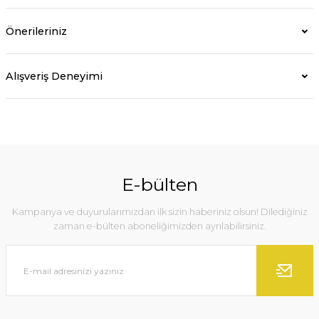
Önerileriniz
Alışveriş Deneyimi
E-bülten
Kampanya ve duyurularımızdan ilk sizin haberiniz olsun! Dilediğiniz
zaman e-bülten aboneliğimizden ayrılabilirsiniz.