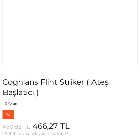
Coghlans Flint Striker ( Ateş
Başlatıcı )
0 Yorum
%5
466,27 TL
490,82 TL
49,81 TL den başlayan taksitlerle!!