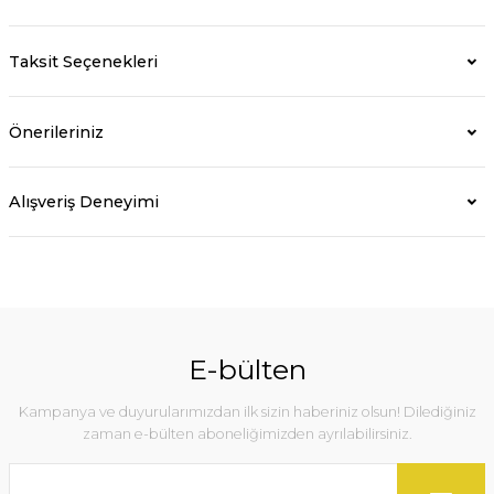
Taksit Seçenekleri
Önerileriniz
Alışveriş Deneyimi
E-bülten
Kampanya ve duyurularımızdan ilk sizin haberiniz olsun! Dilediğiniz
zaman e-bülten aboneliğimizden ayrılabilirsiniz.