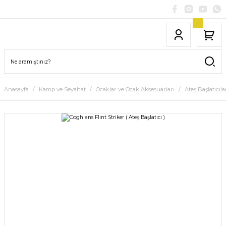
Anasayfa
Kamp ve Seyahat
Ocaklar ve Ocak Aksesuarları
Ateş Başlatıcıla