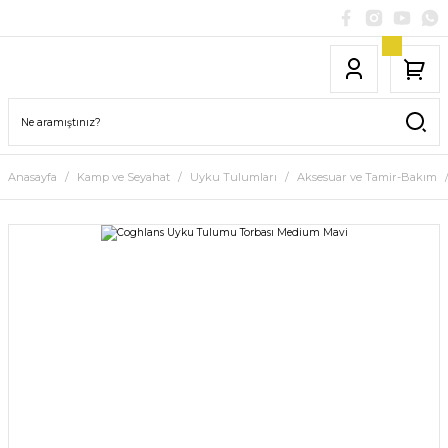
Anasayfa
Kamp ve Seyahat
Uyku Tulumları
Aksesuar ve Tamir-Bakım