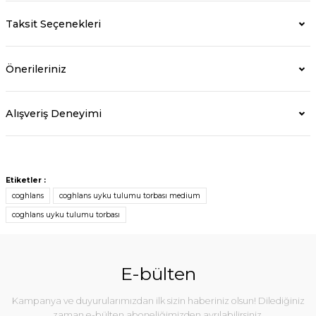
Taksit Seçenekleri
Önerileriniz
Alışveriş Deneyimi
Etiketler :
coghlans
coghlans uyku tulumu torbası medium
coghlans uyku tulumu torbası
E-bülten
Kampanya ve duyurularımızdan ilk sizin haberiniz olsun! Dilediğiniz
zaman e-bülten aboneliğimizden ayrılabilirsiniz.