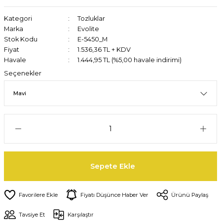
Kategori
Tozluklar
Marka
Evolite
Stok Kodu
E-5450_M
Fiyat
1.536,36 TL + KDV
Havale
1.444,95 TL (%5,00 havale indirimi)
Seçenekler
Sepete Ekle
Fiyatı Düşünce Haber Ver
Ürünü Paylaş
Tavsiye Et
Karşılaştır