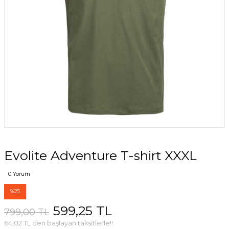
Evolite Adventure T-shirt XXXL
0 Yorum
%25
599,25 TL
799,00 TL
64,02 TL den başlayan taksitlerle!!