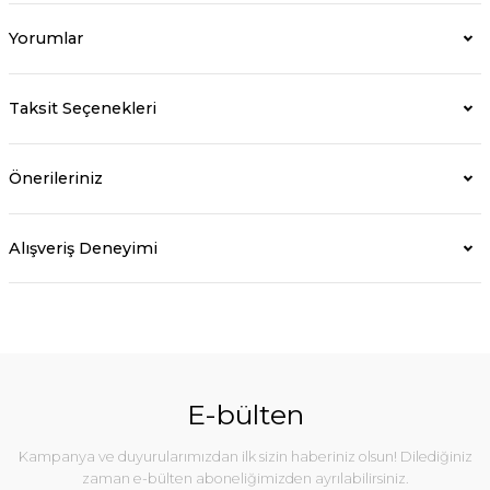
Yorumlar
Taksit Seçenekleri
Önerileriniz
Alışveriş Deneyimi
E-bülten
Kampanya ve duyurularımızdan ilk sizin haberiniz olsun! Dilediğiniz
zaman e-bülten aboneliğimizden ayrılabilirsiniz.