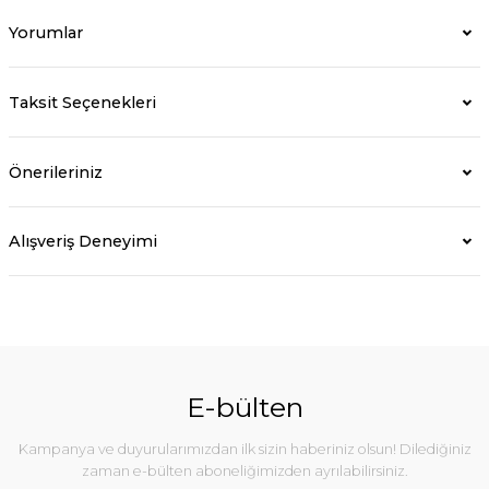
Yorumlar
Taksit Seçenekleri
Önerileriniz
Alışveriş Deneyimi
E-bülten
Kampanya ve duyurularımızdan ilk sizin haberiniz olsun! Dilediğiniz
zaman e-bülten aboneliğimizden ayrılabilirsiniz.