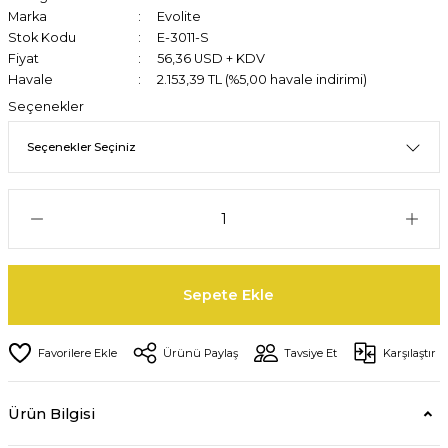
Marka
Evolite
Stok Kodu
E-3011-S
Fiyat
56,36 USD + KDV
Havale
2.153,39 TL (%5,00 havale indirimi)
Seçenekler
Sepete Ekle
Ürünü Paylaş
Tavsiye Et
Karşılaştır
Ürün Bilgisi