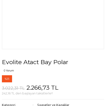
Evolite Atact Bay Polar
0 Yorum
%25
2.266,73 TL
3.022,31 TL
242,16 TL den başlayan taksitlerle!!
Kategori
Sweatler ve Kazaklar