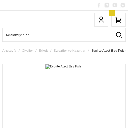
Anasayfa
Giysiler
Erkek
Sweatler ve Kazaklar
Evolite Atact Bay Polar