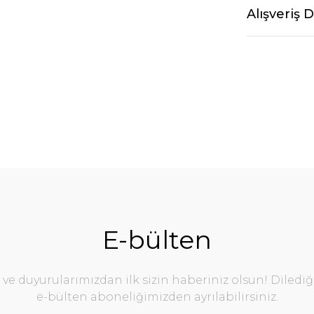
Alışveriş 
E-bülten
e duyurularımızdan ilk sizin haberiniz olsun! Diledi
e-bülten aboneliğimizden ayrılabilirsiniz.