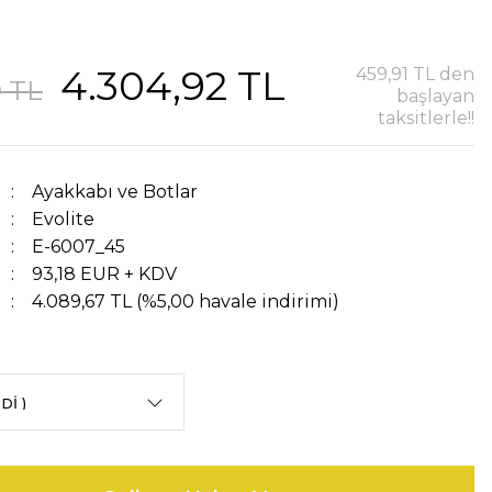
4.304,92 TL
459,91 TL den
9 TL
başlayan
taksitlerle!!
Ayakkabı ve Botlar
Evolite
E-6007_45
93,18 EUR + KDV
4.089,67 TL (%5,00 havale indirimi)