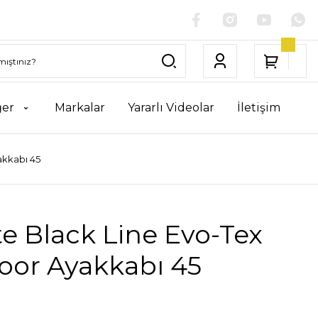
ğer
Markalar
Yararlı Videolar
İletişim
akkabı 45
te Black Line Evo-Tex
oor Ayakkabı 45