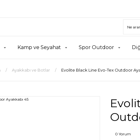
Kamp ve Seyahat
Spor Outdoor
Di
a
Ayakkabı ve Botlar
Evolite Black Line Evo-Tex Outdoor Ay
Evoli
Outd
0 Yorum