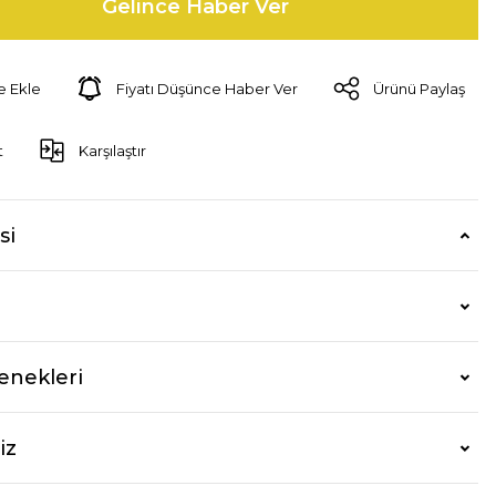
Gelince Haber Ver
Fiyatı Düşünce Haber Ver
Ürünü Paylaş
t
Karşılaştır
si
enekleri
iz