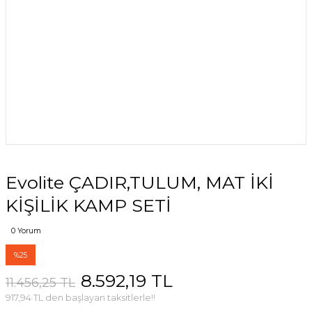
Evolite ÇADIR,TULUM, MAT İKİ
KİŞİLİK KAMP SETİ
0 Yorum
%25
8.592,19 TL
11.456,25 TL
917,94 TL den başlayan taksitlerle!!