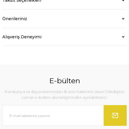
Taksit Seçenekleri
Önerileriniz
Alışveriş Deneyimi
E-bülten
Kampanya ve duyurularımızdan ilk sizin haberiniz olsun! Dilediğiniz
zaman e-bülten aboneliğimizden ayrılabilirsiniz.