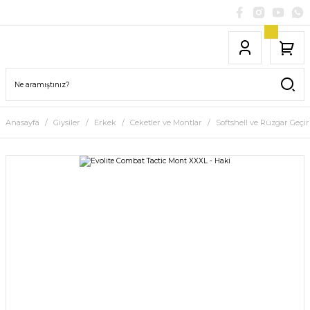
Anasayfa
Giysiler
Erkek
Ceketler ve Montlar
Softshell ve Rüzgar Geçi