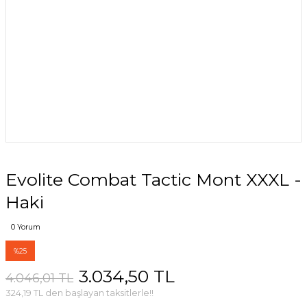
Evolite Combat Tactic Mont XXXL -
Haki
0 Yorum
%25
3.034,50 TL
4.046,01 TL
324,19 TL den başlayan taksitlerle!!