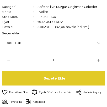
Kategori
Softshell ve Rüzgar Geçirmez Ceketler
Marka
Evolite
Stok Kodu
E-3032_H3XL
Fiyat
75,45 USD + KDV
Havale
2.882,78 TL (%5,00 havale indirimi)
Seçenekler
Sepete Ekle
Fiyatı Düşünce Haber Ver
Ürünü Paylaş
Tavsiye Et
Karşılaştır