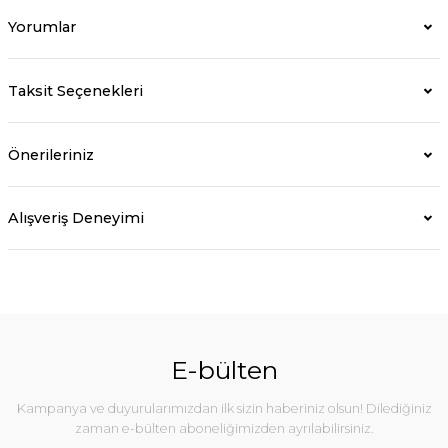
Yorumlar
Taksit Seçenekleri
Önerileriniz
Alışveriş Deneyimi
E-bülten
Kampanya ve duyurularımızdan ilk sizin haberiniz olsun! Dilediğiniz
zaman e-bülten aboneliğimizden ayrılabilirsiniz.