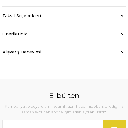
Taksit Seçenekleri
Önerileriniz
Alışveriş Deneyimi
E-bülten
Kampanya ve duyurularımızdan ilk sizin haberiniz olsun! Dilediğiniz
zaman e-bülten aboneliğimizden ayrılabilirsiniz.