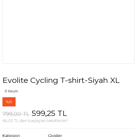
Evolite Cycling T-shirt-Siyah XL
0 Yorum
%25
599,25 TL
799,00 TL
64,02 TL den başlayan taksitlerle!!
Kategori
Giysiler