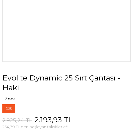
Evolite Dynamic 25 Sırt Çantası -
Haki
0 Yorum
%25
2.193,93 TL
2.925,24 TL
234,39 TL den başlayan taksitlerle!!