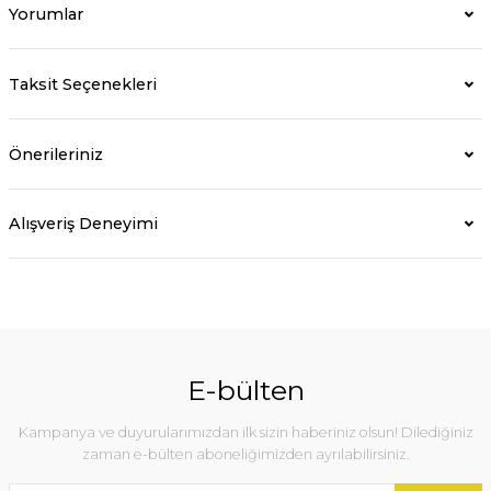
Yorumlar
Taksit Seçenekleri
Önerileriniz
Alışveriş Deneyimi
E-bülten
Kampanya ve duyurularımızdan ilk sizin haberiniz olsun! Dilediğiniz
zaman e-bülten aboneliğimizden ayrılabilirsiniz.