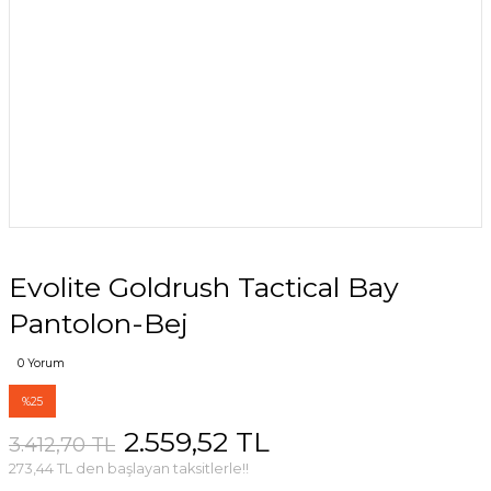
Evolite Goldrush Tactical Bay
Pantolon-Bej
0 Yorum
%25
2.559,52 TL
3.412,70 TL
273,44 TL den başlayan taksitlerle!!