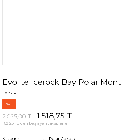
Evolite Icerock Bay Polar Mont
0 Yorum
%25
1.518,75 TL
2.025,00 TL
162,25 TL den başlayan taksitlerle!!
Kategori
Polar Ceketler