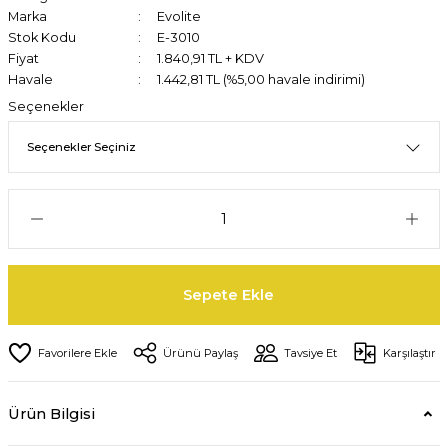
Marka
Evolite
Stok Kodu
E-3010
Fiyat
1.840,91 TL + KDV
Havale
1.442,81 TL (%5,00 havale indirimi)
Seçenekler
Sepete Ekle
Ürünü Paylaş
Tavsiye Et
Karşılaştır
Ürün Bilgisi