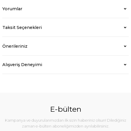
Yorumlar
Taksit Seçenekleri
Önerileriniz
Alışveriş Deneyimi
E-bülten
Kampanya ve duyurularımızdan ilk sizin haberiniz olsun! Dilediğiniz
zaman e-bülten aboneliğimizden ayrılabilirsiniz.