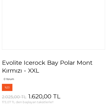
Evolite Icerock Bay Polar Mont
Kırmızı - XXL
0 Yorum
%20
1.620,00 TL
2.025,00 TL
173,07 TL den başlayan taksitlerle!!