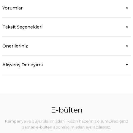
Yorumlar
Taksit Seçenekleri
Önerileriniz
Alışveriş Deneyimi
E-bülten
Kampanya ve duyurularımızdan ilk sizin haberiniz olsun! Dilediğiniz
zaman e-bülten aboneliğimizden ayrılabilirsiniz.