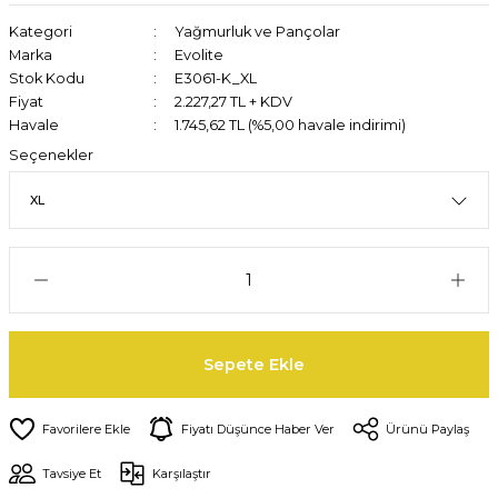
Kategori
Yağmurluk ve Pançolar
Marka
Evolite
Stok Kodu
E3061-K_XL
Fiyat
2.227,27 TL + KDV
Havale
1.745,62 TL (%5,00 havale indirimi)
Seçenekler
Sepete Ekle
Fiyatı Düşünce Haber Ver
Ürünü Paylaş
Tavsiye Et
Karşılaştır