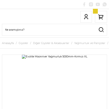
Anasayfa
Giysiler
Diğer Giysiler & Aksesuarlar
Yağmurluk ve Pançolar