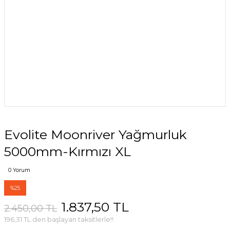
Evolite Moonriver Yağmurluk
5000mm-Kırmızı XL
0 Yorum
%25
1.837,50 TL
2.450,00 TL
196,31 TL den başlayan taksitlerle!!