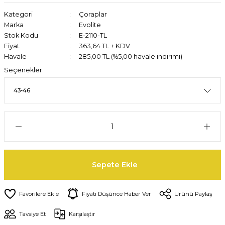
Kategori
Çoraplar
Marka
Evolite
Stok Kodu
E-2110-TL
Fiyat
363,64 TL + KDV
Havale
285,00 TL (%5,00 havale indirimi)
Seçenekler
Sepete Ekle
Fiyatı Düşünce Haber Ver
Ürünü Paylaş
Tavsiye Et
Karşılaştır