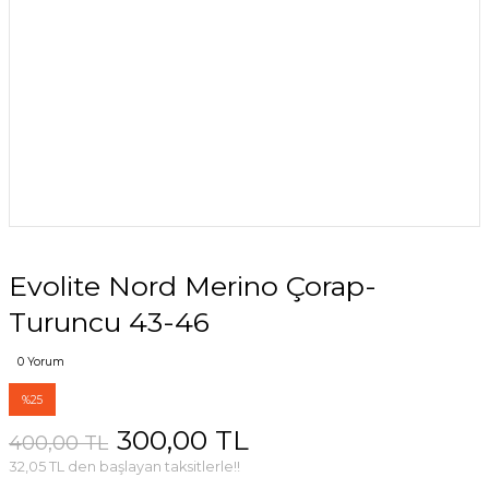
Evolite Nord Merino Çorap-
Turuncu 43-46
0 Yorum
%25
300,00 TL
400,00 TL
32,05 TL den başlayan taksitlerle!!