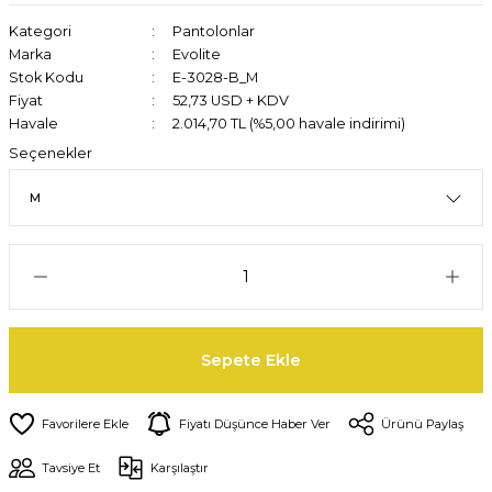
Kategori
Pantolonlar
Marka
Evolite
Stok Kodu
E-3028-B_M
Fiyat
52,73 USD + KDV
Havale
2.014,70 TL (%5,00 havale indirimi)
Seçenekler
Sepete Ekle
Fiyatı Düşünce Haber Ver
Ürünü Paylaş
Tavsiye Et
Karşılaştır