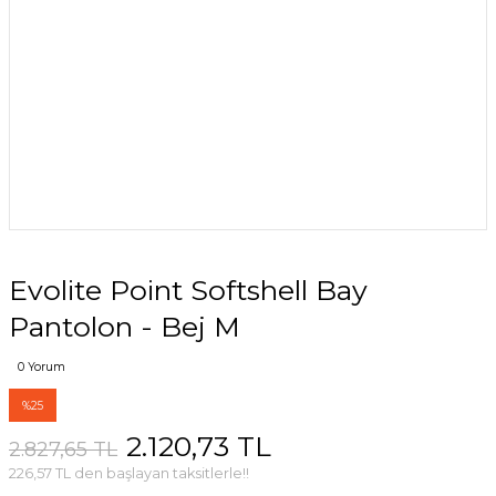
Evolite Point Softshell Bay
Pantolon - Bej M
0 Yorum
%25
2.120,73 TL
2.827,65 TL
226,57 TL den başlayan taksitlerle!!