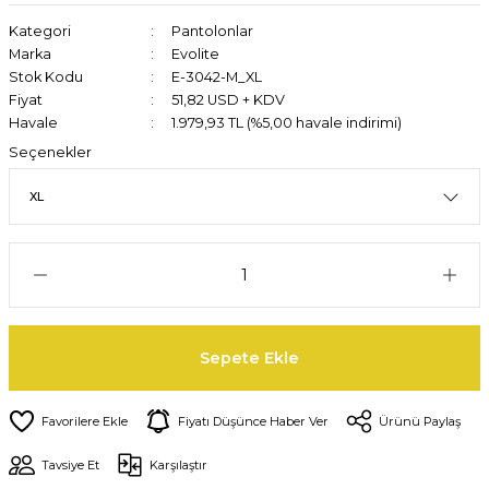
Kategori
Pantolonlar
Marka
Evolite
Stok Kodu
E-3042-M_XL
Fiyat
51,82 USD + KDV
Havale
1.979,93 TL (%5,00 havale indirimi)
Seçenekler
Sepete Ekle
Fiyatı Düşünce Haber Ver
Ürünü Paylaş
Tavsiye Et
Karşılaştır