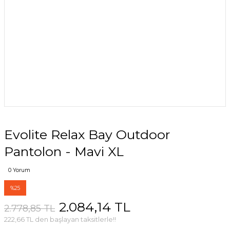
Evolite Relax Bay Outdoor
Pantolon - Mavi XL
0 Yorum
%25
2.084,14 TL
2.778,85 TL
222,66 TL den başlayan taksitlerle!!