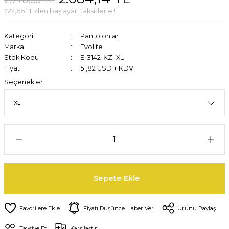
222,66 TL den başlayan taksitlerle!!
Kategori
Pantolonlar
Marka
Evolite
Stok Kodu
E-3142-KZ_XL
Fiyat
51,82 USD + KDV
Seçenekler
Sepete Ekle
Fiyatı Düşünce Haber Ver
Ürünü Paylaş
Tavsiye Et
Karşılaştır