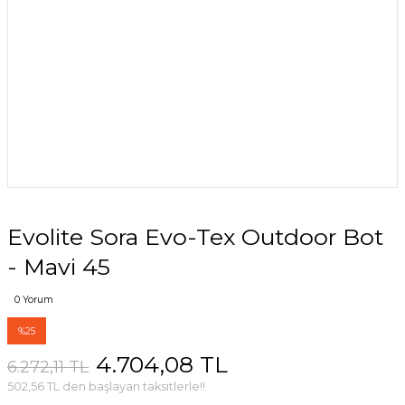
Evolite Sora Evo-Tex Outdoor Bot
- Mavi 45
0 Yorum
%25
4.704,08 TL
6.272,11 TL
502,56 TL den başlayan taksitlerle!!