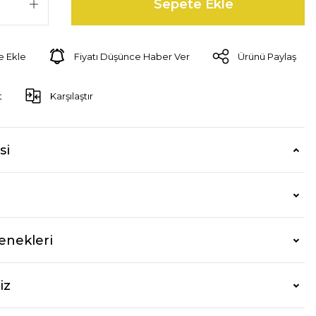
Sepete Ekle
Fiyatı Düşünce Haber Ver
Ürünü Paylaş
t
Karşılaştır
si
enekleri
iz