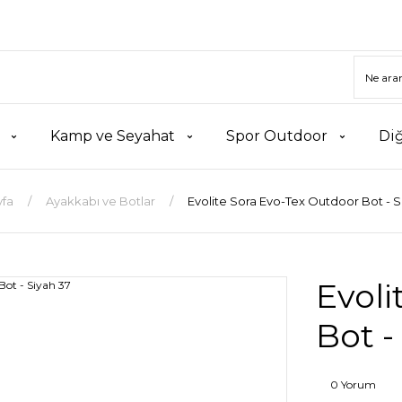
Kamp ve Seyahat
Spor Outdoor
Di
yfa
Ayakkabı ve Botlar
Evolite Sora Evo-Tex Outdoor Bot - S
Evoli
Bot -
0 Yorum