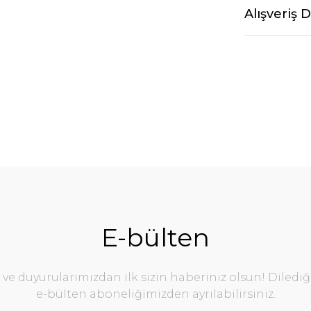
Alışveriş 
E-bülten
e duyurularımızdan ilk sizin haberiniz olsun! Diledi
e-bülten aboneliğimizden ayrılabilirsiniz.