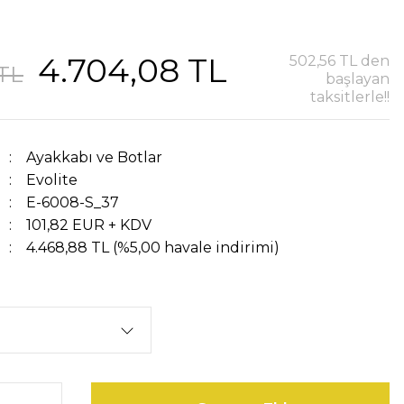
4.704,08 TL
502,56 TL den
 TL
başlayan
taksitlerle!!
Ayakkabı ve Botlar
Evolite
E-6008-S_37
101,82 EUR + KDV
4.468,88 TL (%5,00 havale indirimi)