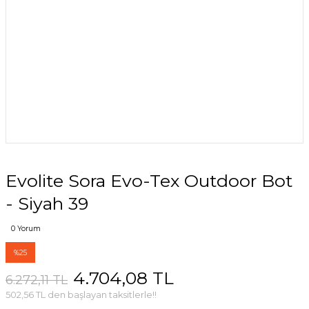
Evolite Sora Evo-Tex Outdoor Bot
- Siyah 39
0 Yorum
%25
4.704,08 TL
6.272,11 TL
502,56 TL den başlayan taksitlerle!!