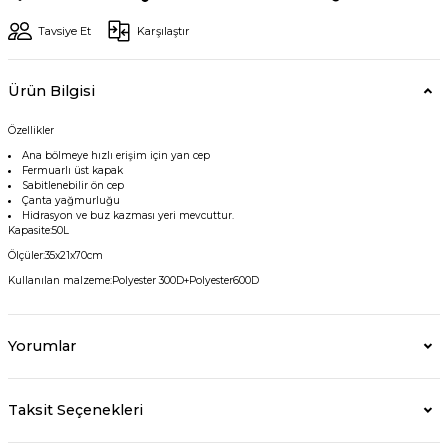
Tavsiye Et
Karşılaştır
Ürün Bilgisi
Özellikler
Ana bölmeye hızlı erişim için yan cep
Fermuarlı üst kapak
Sabitlenebilir ön cep
Çanta yağmurluğu
Hidrasyon ve buz kazması yeri mevcuttur.
Kapasite:50L
Ölçüler:35x21x70cm
Kullanılan malzeme:Polyester 300D+Polyester600D
Yorumlar
Taksit Seçenekleri