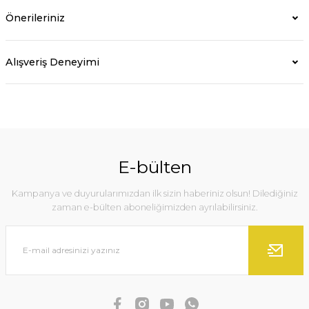
Önerileriniz
Alışveriş Deneyimi
E-bülten
Kampanya ve duyurularımızdan ilk sizin haberiniz olsun! Dilediğiniz
zaman e-bülten aboneliğimizden ayrılabilirsiniz.