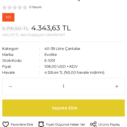
0 Yorum
%25
4.343,63 TL
5.791,50 TL
464,05 TL den başlayan taksitlerle!!
Kategori
40-59 Litre Çantalar
Marka
Evolite
Stok Kodu
E-1051
Fiyat
108,00 USD + KDV
Havale
4.126,44 TL (%5,00 havale indirimi)
Sepete Ekle
Fiyatı Düşünce Haber Ver
Ürünü Paylaş