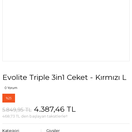
Evolite Triple 3in1 Ceket - Kırmızı L
0 Yorum
%25
4.387,46 TL
5.849,95 TL
468,73 TL den başlayan taksitlerle!!
Kategori
Giysiler