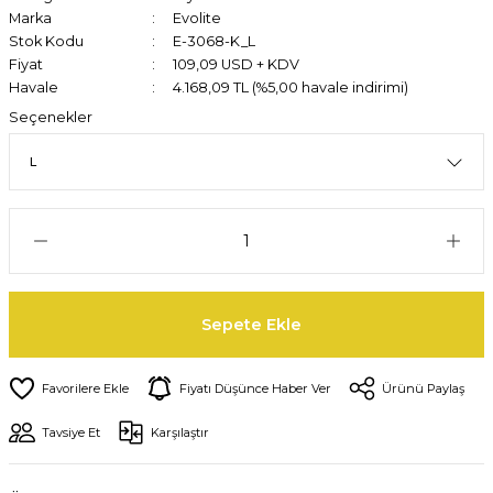
Marka
Evolite
Stok Kodu
E-3068-K_L
Fiyat
109,09 USD + KDV
Havale
4.168,09 TL (%5,00 havale indirimi)
Seçenekler
Sepete Ekle
Fiyatı Düşünce Haber Ver
Ürünü Paylaş
Tavsiye Et
Karşılaştır