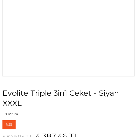
Evolite Triple 3in1 Ceket - Siyah
XXXL
0 Yorum
%25
4.387,46 TL
5.849,95 TL