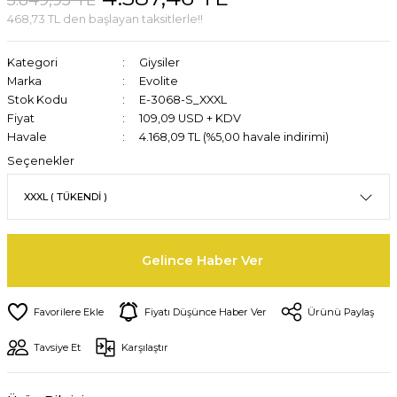
468,73 TL den başlayan taksitlerle!!
Kategori
Giysiler
Marka
Evolite
Stok Kodu
E-3068-S_XXXL
Fiyat
109,09 USD + KDV
Havale
4.168,09 TL (%5,00 havale indirimi)
Seçenekler
Gelince Haber Ver
Fiyatı Düşünce Haber Ver
Ürünü Paylaş
Tavsiye Et
Karşılaştır