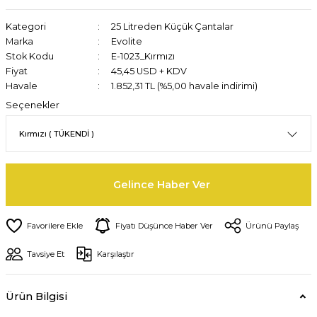
Kategori
25 Litreden Küçük Çantalar
Marka
Evolite
Stok Kodu
E-1023_Kırmızı
Fiyat
45,45 USD + KDV
Havale
1.852,31 TL (%5,00 havale indirimi)
Seçenekler
Gelince Haber Ver
Fiyatı Düşünce Haber Ver
Ürünü Paylaş
Tavsiye Et
Karşılaştır
Ürün Bilgisi