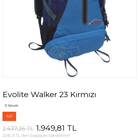
Evolite Walker 23 Kırmızı
0 Yorum
%20
1.949,81 TL
2.437,26 TL
208,31 TL den başlayan taksitlerle!!