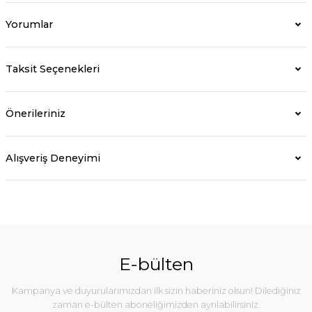
Yorumlar
Taksit Seçenekleri
Önerileriniz
Alışveriş Deneyimi
E-bülten
Kampanya ve duyurularımızdan ilk sizin haberiniz olsun! Dilediğiniz
zaman e-bülten aboneliğimizden ayrılabilirsiniz.