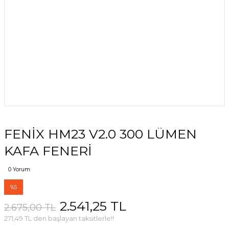
FENİX HM23 V2.0 300 LÜMEN
KAFA FENERİ
0 Yorum
%5
2.541,25 TL
2.675,00 TL
271,49 TL den başlayan taksitlerle!!