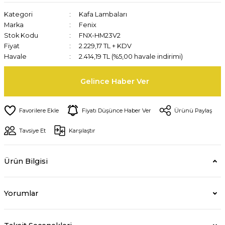
Kategori
Kafa Lambaları
Marka
Fenix
Stok Kodu
FNX-HM23V2
Fiyat
2.229,17 TL + KDV
Havale
2.414,19 TL (%5,00 havale indirimi)
Gelince Haber Ver
Fiyatı Düşünce Haber Ver
Ürünü Paylaş
Tavsiye Et
Karşılaştır
Ürün Bilgisi
Yorumlar