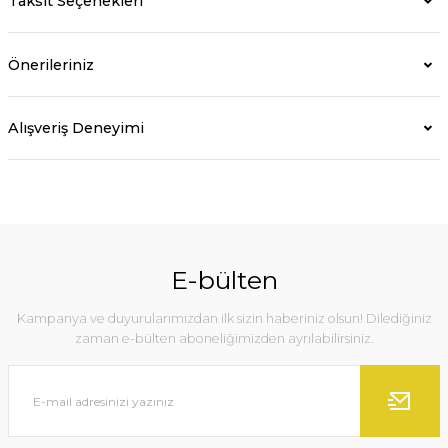
Taksit Seçenekleri
Önerileriniz
Alışveriş Deneyimi
E-bülten
Kampanya ve duyurularımızdan ilk sizin haberiniz olsun! Dilediğiniz
zaman e-bülten aboneliğimizden ayrılabilirsiniz.