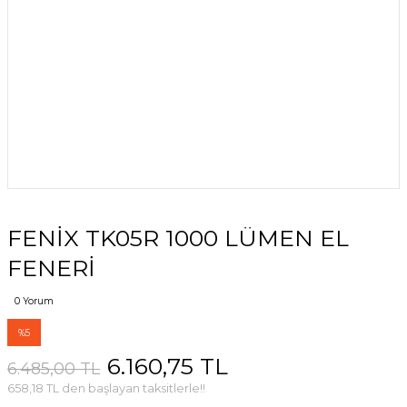
FENİX ​​TK05R 1000 LÜMEN EL
FENERİ
0 Yorum
%5
6.160,75 TL
6.485,00 TL
658,18 TL den başlayan taksitlerle!!