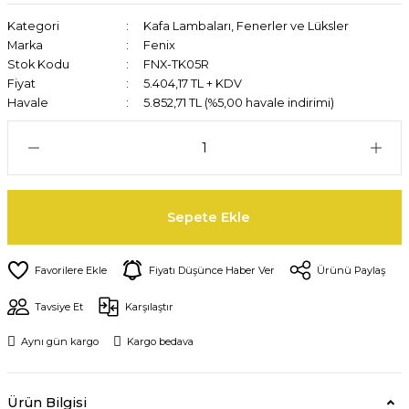
Kategori
Kafa Lambaları, Fenerler ve Lüksler
Marka
Fenix
Stok Kodu
FNX-TK05R
Fiyat
5.404,17 TL + KDV
Havale
5.852,71 TL (%5,00 havale indirimi)
Sepete Ekle
Fiyatı Düşünce Haber Ver
Ürünü Paylaş
Tavsiye Et
Karşılaştır
Aynı gün kargo
Kargo bedava
Ürün Bilgisi