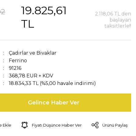
19.825,61
02
2.118,06 TL den
TL
başlayan
taksitlerle!!
Çadırlar ve Bivaklar
Ferrino
91216
368,78 EUR + KDV
18.834,33 TL (%5,00 havale indirimi)
Gelince Haber Ver
Fiyatı Düşünce Haber Ver
Ürünü Paylaş