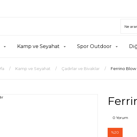
Kamp ve Seyahat
Spor Outdoor
Di
fa
Kamp ve Seyahat
Çadırlar ve Bivaklar
Ferrino Blow 
Ferri
0 Yorum
%20