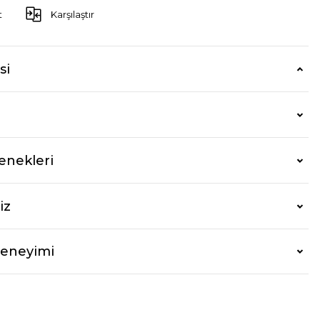
t
Karşılaştır
si
enekleri
iz
Deneyimi