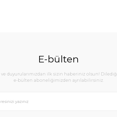
E-bülten
e duyurularımızdan ilk sizin haberiniz olsun! Diledi
e-bülten aboneliğimizden ayrılabilirsiniz.