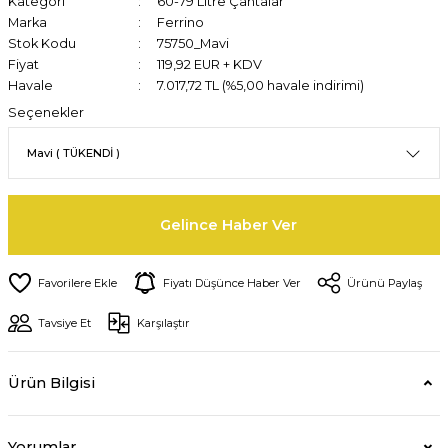
Kategori
60-79 Litre Çantalar
Marka
Ferrino
Stok Kodu
75750_Mavi
Fiyat
119,92 EUR + KDV
Havale
7.017,72 TL (%5,00 havale indirimi)
Seçenekler
Gelince Haber Ver
Fiyatı Düşünce Haber Ver
Ürünü Paylaş
Tavsiye Et
Karşılaştır
Ürün Bilgisi
Yorumlar