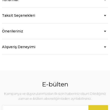
Taksit Seçenekleri
Önerileriniz
Alışveriş Deneyimi
E-bülten
Kampanya ve duyurularımızdan ilk sizin haberiniz olsun! Dilediğiniz
zaman e-bülten aboneliğimizden ayrılabilirsiniz.