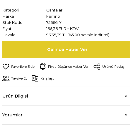
Kategori
Çantalar
Marka
Ferrino
Stok Kodu
75666-Y
Fiyat
166,36 EUR + KDV
Havale
9.735,39 TL (%5,00 havale indirimi)
Gelince Haber Ver
Fiyatı Düşünce Haber Ver
Ürünü Paylaş
Tavsiye Et
Karşılaştır
Ürün Bilgisi
Yorumlar