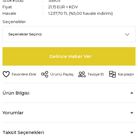
Stok Kodu
55905
Fiyat
21,15 EUR + KDV
Havale
1.237,70 TL (%5,00 havale indirimi)
Seçenekler
Gelince Haber Ver
Ürünü Paylaş
Tavsiye Et
Karşılaştır
Ürün Bilgisi
Yorumlar
Taksit Seçenekleri