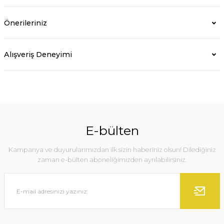
Önerileriniz
Alışveriş Deneyimi
E-bülten
Kampanya ve duyurularımızdan ilk sizin haberiniz olsun! Dilediğiniz
zaman e-bülten aboneliğimizden ayrılabilirsiniz.