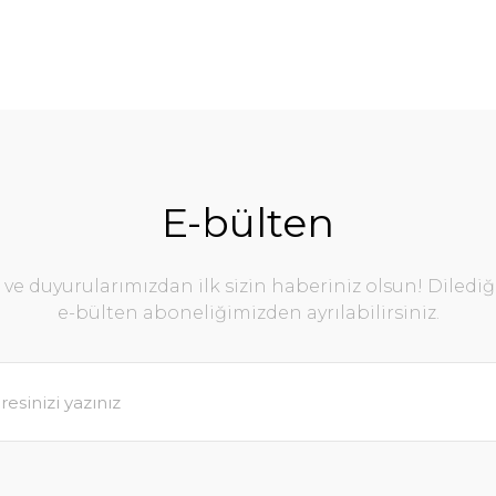
E-bülten
e duyurularımızdan ilk sizin haberiniz olsun! Diledi
e-bülten aboneliğimizden ayrılabilirsiniz.