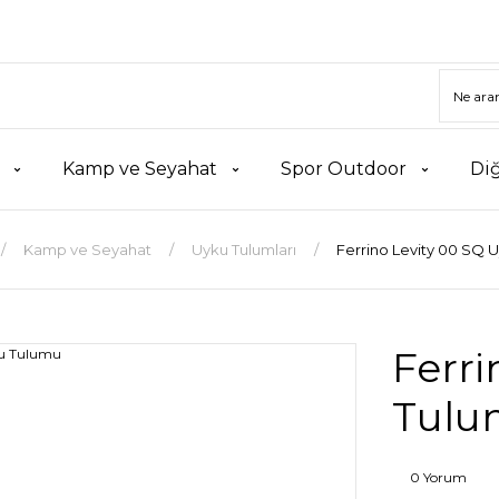
Kamp ve Seyahat
Spor Outdoor
Di
Kamp ve Seyahat
Uyku Tulumları
Ferrino Levity 00 SQ 
Ferri
Tulu
0 Yorum