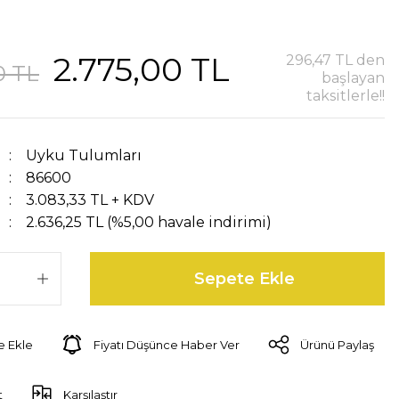
2.775,00 TL
296,47 TL den
0 TL
başlayan
taksitlerle!!
Uyku Tulumları
86600
3.083,33 TL + KDV
2.636,25 TL (%5,00 havale indirimi)
Sepete Ekle
Fiyatı Düşünce Haber Ver
Ürünü Paylaş
t
Karşılaştır