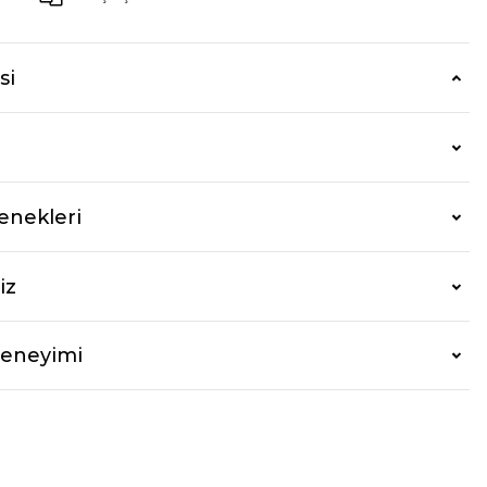
si
enekleri
iz
Deneyimi