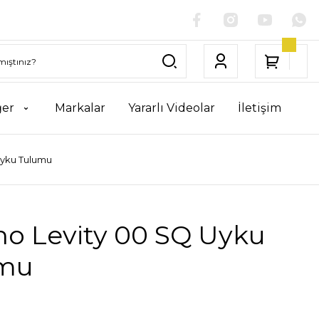
ğer
Markalar
Yararlı Videolar
İletişim
Uyku Tulumu
no Levity 00 SQ Uyku
mu