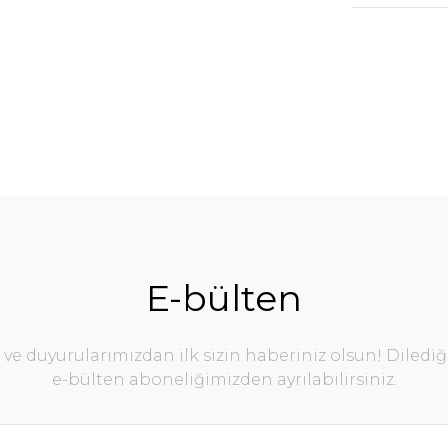
E-bülten
e duyurularımızdan ilk sizin haberiniz olsun! Diledi
e-bülten aboneliğimizden ayrılabilirsiniz.