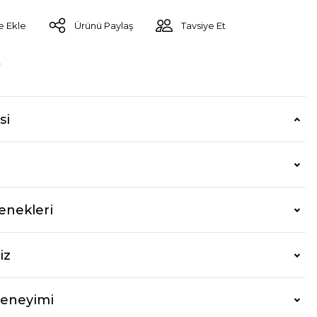
Ürünü Paylaş
Tavsiye Et
r
si
enekleri
iz
Deneyimi