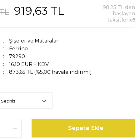
919,63 TL
98,25 TL den
 TL
başlayan
taksitlerle!!
Şişeler ve Mataralar
Ferrino
79290
16,10 EUR + KDV
873,65 TL (%5,00 havale indirimi)
Sepete Ekle