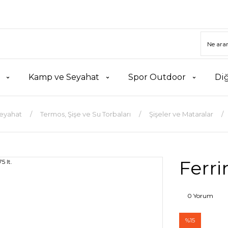
Kamp ve Seyahat
Spor Outdoor
Di
eyahat
Termos, Şişe ve Su Torbaları
Şişeler ve Mataralar
Ferri
0 Yorum
%15