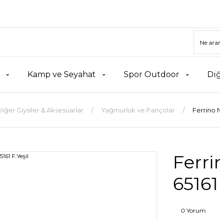
Kamp ve Seyahat
Spor Outdoor
Di
Diğer Giysiler & Aksesuarlar
Yağmurluk ve Pançolar
Ferrino 
Ferr
65161
0 Yorum