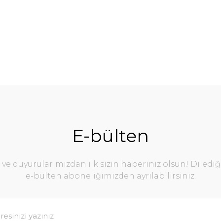
E-bülten
e duyurularımızdan ilk sizin haberiniz olsun! Diledi
e-bülten aboneliğimizden ayrılabilirsiniz.