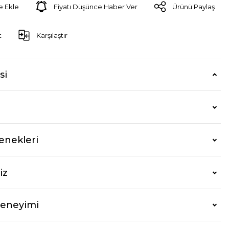
Fiyatı Düşünce Haber Ver
Ürünü Paylaş
t
Karşılaştır
si
enekleri
iz
Deneyimi