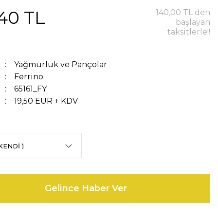
,40 TL
140,00 TL den
başlayan
taksitlerle!!
Yağmurluk ve Pançolar
Ferrino
65161_FY
19,50 EUR + KDV
Gelince Haber Ver