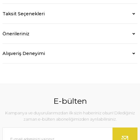
Taksit Seçenekleri
Önerileriniz
Alışveriş Deneyimi
E-bülten
Kampanya ve duyurularımızdan ilk sizin haberiniz olsun! Dilediğiniz
zaman e-bülten aboneliğimizden ayrılabilirsiniz.