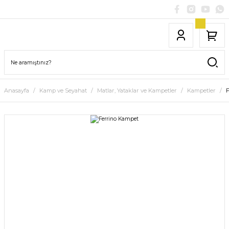
Anasayfa
Kamp ve Seyahat
Matlar, Yataklar ve Kampetler
Kampetler