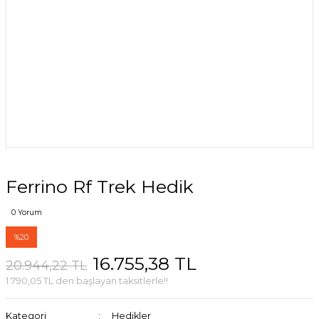
Ferrino Rf Trek Hedik
0 Yorum
%20
16.755,38 TL
20.944,22 TL
1.790,05 TL den başlayan taksitlerle!!
Kategori
Hedikler