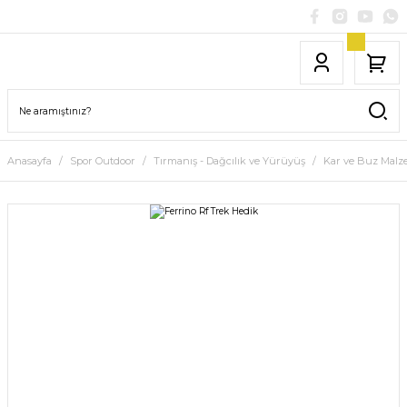
Anasayfa
Spor Outdoor
Tırmanış - Dağcılık ve Yürüyüş
Kar ve Buz Malz