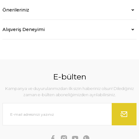
Önerileriniz
Alışveriş Deneyimi
E-bülten
Kampanya ve duyurularımızdan ilk sizin haberiniz olsun! Dilediğiniz
zaman e-bülten aboneliğimizden ayrılabilirsiniz.