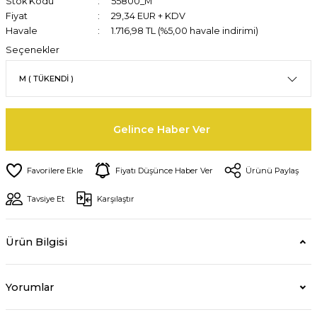
Stok Kodu
55800_M
Fiyat
29,34 EUR + KDV
Havale
1.716,98 TL (%5,00 havale indirimi)
Seçenekler
Gelince Haber Ver
Fiyatı Düşünce Haber Ver
Ürünü Paylaş
Tavsiye Et
Karşılaştır
Ürün Bilgisi
Yorumlar